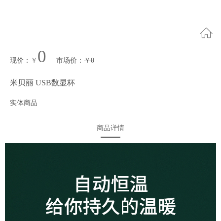
0
现价
：
￥
市场价
：
￥
0
米贝丽 USB数显杯
实体商品
商品详情