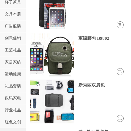
杯子茶具
文具本册
广告服装
创意促销
军绿腰包 B9802
工艺礼品
家居家纺
运动健康
新秀丽双肩包
礼品套装
数码家电
行业礼品
红色文创