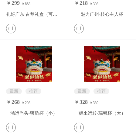
￥
299
￥
218
￥868
￥398
0
条评价
0
条评价
礼好广东 古琴礼盒（可定制）
魅力广州-转心主人杯
最新
推荐
最新
推荐
￥
268
￥
328
￥298
￥389
0
条评价
0
条评价
鸿运当头·狮韵杯（小）
狮来运转·瑞狮杯（大）