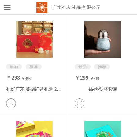
广州礼友礼品有限公司
最新
推荐
最新
推荐
￥
298
￥
299
￥498
￥719
0
条评价
0
条评价
礼好广东 英德红茶礼盒 200g
福禄-钛杯套装