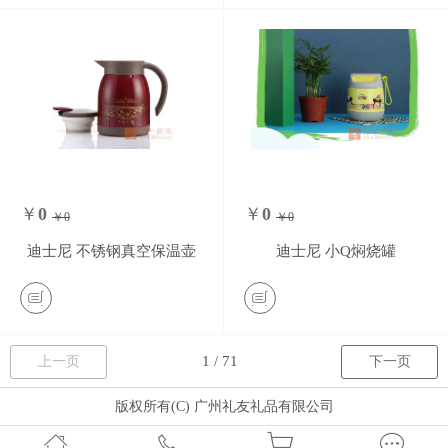
￥
0
￥
0
￥0
￥0
0
条评价
0
条评价
迪士尼 不锈钢真空保温壶
迪士尼 小Q焖烧罐
上一页
下一页
版权所有(C) 广州礼友礼品有限公司